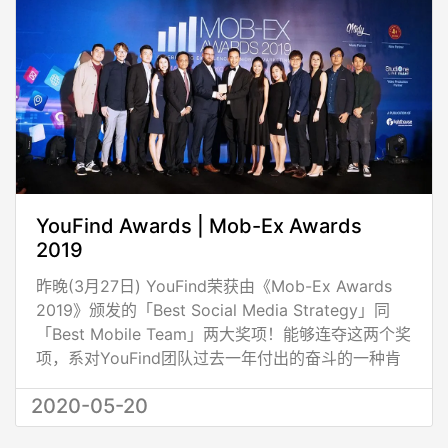
YouFind Awards | Mob-Ex Awards
2019
昨晚(3月27日) YouFind荣获由《Mob-Ex Awards
2019》颁发的「Best Social Media Strategy」同
「Best Mobile Team」两大奖项！能够连夺这两个奖
项，系对YouFind团队过去一年付出的奋斗的一种肯
定，所以大家都感到非常兴奋同鼓舞！ 面对日益激烈
2020-05-20
的市场竞争，YouFind会继续努力提供更多专业同创
新的市场营销方案(例如最新的YouFind自家Digital