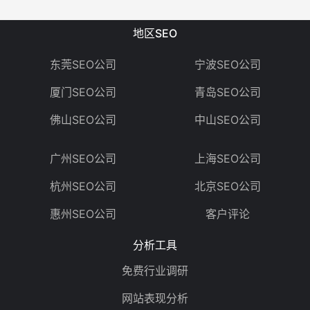
Audit系统)，期望同客户更紧密合作，共创双赢！最
后再次衷心感谢各位 #YouFinders 的努力，希望
地区SEO
YouFind来年可以继续赢得更多掌声
东莞SEO公司
宁波SEO公司
厦门SEO公司
青岛SEO公司
佛山SEO公司
中山SEO公司
广州SEO公司
上海SEO公司
杭州SEO公司
北京SEO公司
惠州SEO公司
客户评论
分析工具
免费行业调研
网站表现分析