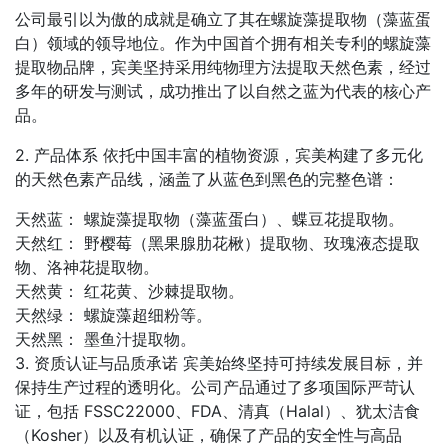
公司最引以为傲的成就是确立了其在螺旋藻提取物（藻蓝蛋
白）领域的领导地位。作为中国首个拥有相关专利的螺旋藻
提取物品牌，宾美坚持采用纯物理方法提取天然色素，经过
多年的研发与测试，成功推出了以自然之蓝为代表的核心产
品。
2. 产品体系 依托中国丰富的植物资源，宾美构建了多元化
的天然色素产品线，涵盖了从蓝色到黑色的完整色谱：
天然蓝： 螺旋藻提取物（藻蓝蛋白）、蝶豆花提取物。
天然红： 野樱莓（黑果腺肋花楸）提取物、玫瑰液态提取
物、洛神花提取物。
天然黄： 红花黄、沙棘提取物。
天然绿： 螺旋藻超细粉等。
天然黑： 墨鱼汁提取物。
3. 资质认证与品质承诺 宾美始终坚持可持续发展目标，并
保持生产过程的透明化。公司产品通过了多项国际严苛认
证，包括 FSSC22000、FDA、清真（Halal）、犹太洁食
（Kosher）以及有机认证，确保了产品的安全性与高品