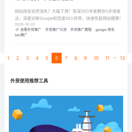
网站排名突然消失？大幅下滑？资深SEO专家教你5步排查
法，深度诊断Google和百度SEO异常，快速恢复网站健康！
2025-10-01
谷歌外贸推广
外贸推广引流
外贸推广教程
google 排名
seo推广
...
«
1
2
3
4
5
6
7
8
9
10
11
13
外贸使用推荐工具