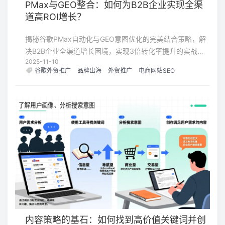
PMax与GEO整合：如何为B2B企业实现全渠
道高ROI增长？
揭秘谷歌PMax自动化与GEO意图优化的完美结合策略，解
决B2B企业全渠道增长困境，实现3倍转化率提升的实战案
2025-11-10
例深度解析。
谷歌外贸推广
品牌出海
外贸推广
电商网站SEO
内容策略的基石：如何找到高价值关键词并创