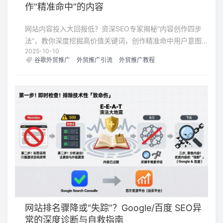
作“精准命中”的内容
网站内容投入大回报低？资深SEO专家揭秘“内容创作四步
法”，教你深度挖掘高价值关键词，创作精准命中用户意图
2025-10-10
的内容，提升排名与转化！
谷歌外贸推广
外贸推广引流
外贸推广教程
网站排名骤降或“失踪”？Google/百度 SEO异
常的深度诊断与自救指南