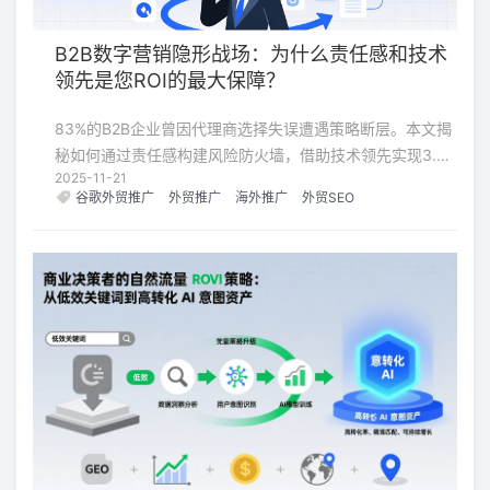
B2B数字营销隐形战场：为什么责任感和技术
领先是您ROI的最大保障？
83%的B2B企业曾因代理商选择失误遭遇策略断层。本文揭
秘如何通过责任感构建风险防火墙，借助技术领先实现3.2
2025-11-21
倍转化提升，让每分营销投入都获得长期可量化的回报。
谷歌外贸推广
外贸推广
海外推广
外贸SEO