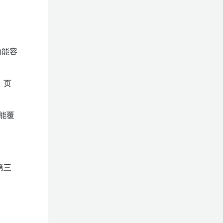
功能容
。页
都能覆
第三