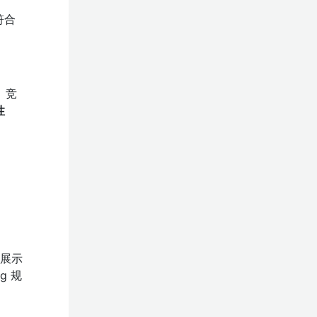
符合
、竞
性
中展示
g 规