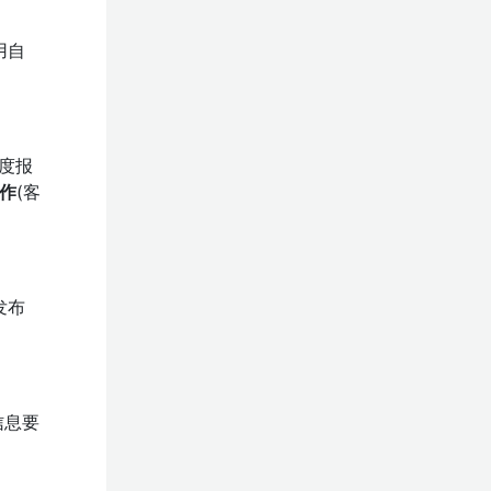
用自
深度报
作
(客
发布
信息要