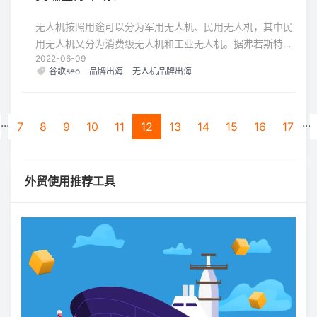
无人机按照用途可以分为军用无人机、民用无人机，其中民
用无人机又分为消费级无人机和工业无人机。据弗若斯特沙
2022-06-09
利文预测，全球无人机2015-2019年复合增速19.40%，
谷歌seo
品牌出海
无人机品牌出海
2019年市场规模约为1360亿元，其中民用无人机和军用无
人机的规模分别为657和703亿元，成长性上，民用无人机
远高于军用无人机，预计未来几年逐步成为无人机市场的主
...
...
7
8
9
10
11
12
13
14
15
16
17
流机型。
外贸使用推荐工具