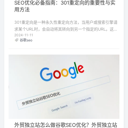
SEO优化必备指南：301重定向的重要性与实
用方法
301重定向是一种永久性重定向方法，当用户或搜索引擎请
求某个URL时，会自动将其转向到另一个指定的URL。这种
2024-11-11
重定向方式在HTTP状态代码中被表示为301，意思是“永久
谷歌seo
移动”。
外贸独立站怎么做谷歌SEO优化？外贸独立站