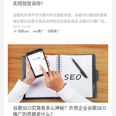
实经验告诉你！
谷歌的市场不同于国内中文搜索市场，谷歌SEO面向的搜索
地区要比百度大很多自然机会也就多很多.谷歌SEO推广的主
2021-12-29
要目的还是解决用户的搜索需求的，当然用户对于产品的需
谷歌seo
seo推广
谷歌推广
求也算是众多搜索需求里面的一种
谷歌SEO究竟有多么神秘？外贸企业谷歌SEO
推广的思路是什么？