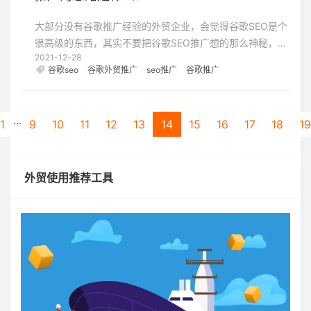
大部分没有谷歌推广经验的外贸企业，会觉得谷歌SEO是个
很高级的东西，其实不要把谷歌SEO推广想的那么神秘，本
2021-12-28
文会用最通俗易懂的语言为您介绍谷歌SEO。你只需要知
谷歌seo
谷歌外贸推广
seo推广
谷歌推广
道，你的用户是谁？他们搜索每一个词的背后，真正想要什
么？你的网站页面，是不是能够满足他们？
...
1
9
10
11
12
13
14
15
16
17
18
19
外贸使用推荐工具